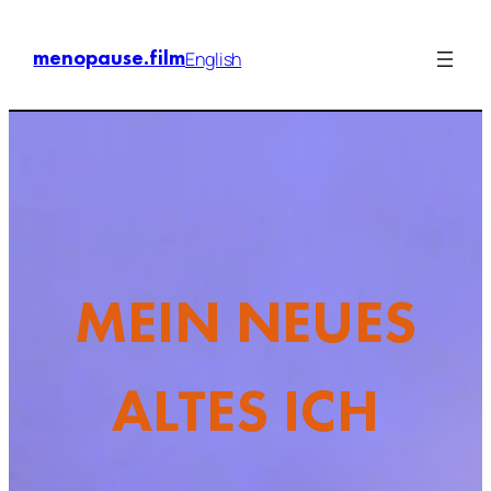
Zum
Inhalt
menopause.film
English
springen
MEIN NEUES
ALTES ICH